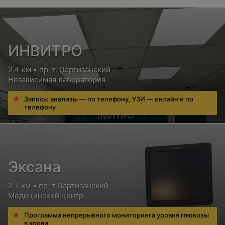
ИНВИТРО
2.4 км • пр-т. Партизанский
Независимая лаборатория
Запись: анализы — по телефону, УЗИ — онлайн и по
телефону
Эксана
2.7 км • пр-т Партизанский
Медицинский центр
Программа непрерывного мониторинга уровня глюкозы
в крови