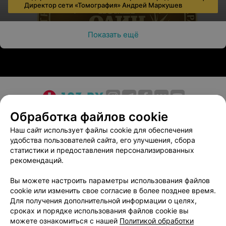
Директор сети «Томография» Андрей Маркушев
Показать ещё
О проекте
Новости проекта
Размещение рекламы
Обработка файлов cookie
Медицинский маркетинг
Публичный договор
Наш сайт использует файлы cookie для обеспечения
удобства пользователей сайта, его улучшения, сбора
Пользовательское соглашение
Способы оплаты
статистики и предоставления персонализированных
Вакансии
Партнеры
рекомендаций.
Написать руководителю 103.by
Вы можете настроить параметры использования файлов
Написать в поддержку
cookie или изменить свое согласие в более позднее время.
Персональные настройки cookie
Для получения дополнительной информации о целях,
сроках и порядке использования файлов cookie вы
Обработка персональных данных
можете ознакомиться с нашей
Политикой обработки