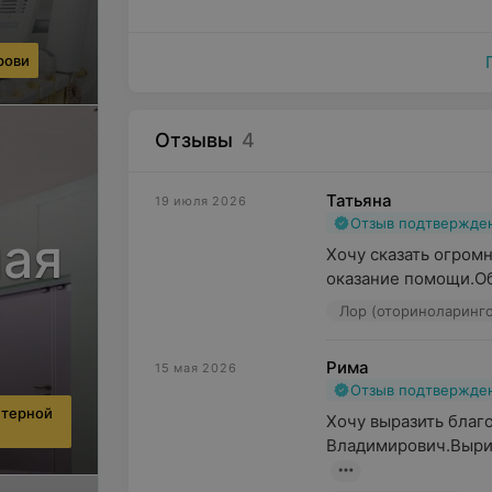
рови
Отзывы
4
Татьяна
19 июля 2026
Отзыв подтвержде
ная
Хочу сказать огром
оказание помощи.Об
Лор (оториноларинго
Рима
15 мая 2026
Отзыв подтвержде
ютерной
Хочу выразить благо
Владимирович.Вырив