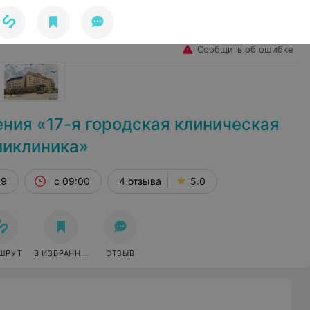
Избранное
Войти
Сообщить об ошибке
ния «17-я городская клиническая
ликлиника»
49
с 09:00
4 отзыва
5.0
ШРУТ
В ИЗБРАННОЕ
ОТЗЫВ