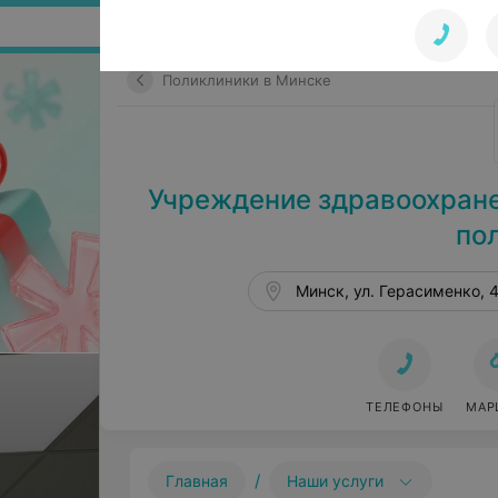
Поиск по сайту
Поликлиники в Минске
Учреждение здравоохране
по
Минск, ул. Герасименко, 
ТЕЛЕФОНЫ
МАР
/
Главная
Наши услуги