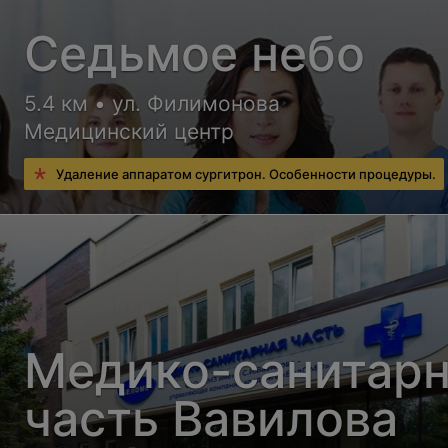
Седьмое небо
5.4 км • ул. Филимонова
Медицинский центр
Удаление аппаратом сургитрон. Особенности процедуры.
Медико-санитар
часть Вавилова