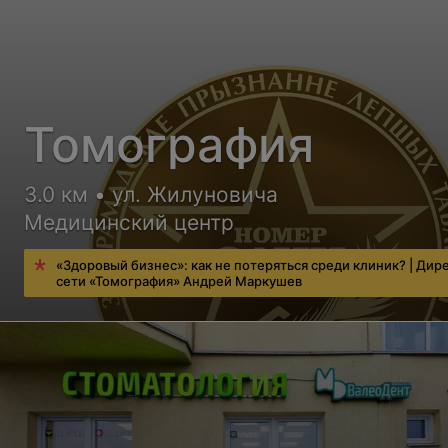
Томография
3.0 км • ул. Жилуновича
Медицинский центр
«Здоровый бизнес»: как не потеряться среди клиник? | Дир
сети «Томография» Андрей Маркушев